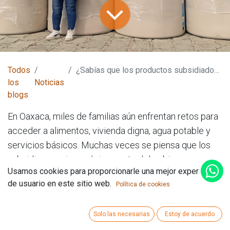
Todos
¿Sabías que los productos subsidiados también llegan a Oaxaca a través de programas no gubernamentales?
los
Noticias
blogs
En Oaxaca, miles de familias aún enfrentan retos para
acceder a alimentos, vivienda digna, agua potable y
servicios básicos. Muchas veces se piensa que los
subsidios provienen únicamente del gobierno, pero
Usamos cookies para proporcionarle una mejor experiencia
existe otra alternativa que está marcando la
de usuario en este sitio web.
Política de cookies
diferencia: los programas no gubernamentales de
Plataforma Latinoamericana.
Solo las necesarias
Estoy de acuerdo