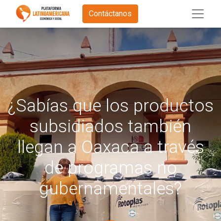
Contáctanos
¿Sabías que los productos
subsidiados también
llegan a Oaxaca a través
de programas no
gubernamentales?