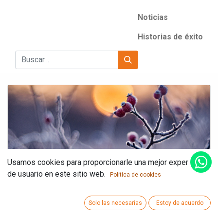
Noticias
Historias de éxito
Usamos cookies para proporcionarle una mejor experiencia
Ricardo Villanueva Cruz
de usuario en este sitio web.
Política de cookies
El Invierno y su Impacto en las Comunidades
más Vulnerables
Solo las necesarias
Estoy de acuerdo
El invierno no solo trae bajas temperaturas; para muchas
comunidades rurales y zonas marginadas representa una temporada