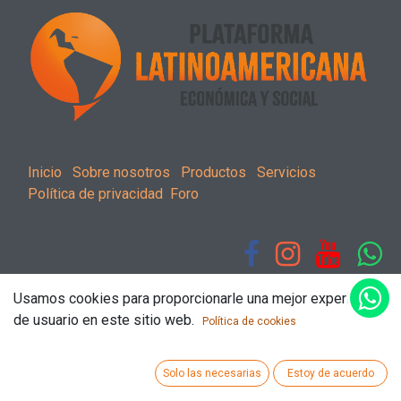
Inicio
Sobre nosotros
Productos
Servicios
Política de privacidad
Foro
Usamos cookies para proporcionarle una mejor experiencia
de usuario en este sitio web.
Contactar
Política de cookies
Solo las necesarias
Estoy de acuerdo
Copyright ©
2009-2025
Plataforma Latinoamericana
Económica y Social AC